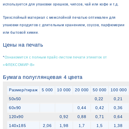
используется для упаковки орешков, чипсов, чай или кофе и т.д.
Трехслойный материал с межслойной печатью оптимален для
упаковки продуктов с длительным хранением, соусов, парфюмерии
или бытовой химии.
Цены на печать
*
Ознакомится с полным прайс-листом печати этикеток от
«ФЛЕКСОМИР-В»
Бумага полуглянцевая 4 цвета
Размер/тираж
5 000
10 000
20 000
50 000
100 000
50х50
0,22
0,21
60х90
0,44
0,42
0,36
120х90
0,92
0,88
0,71
0,64
140х185
2,06
1,98
1,7
1,5
1,38