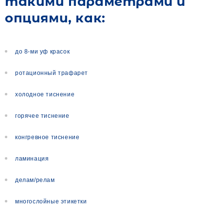
такими параметрами и
опциями, как:
до 8-ми уф красок
ротационный трафарет
холодное тиснение
горячее тиснение
конгревное тиснение
ламинация
делам/релам
многослойные этикетки