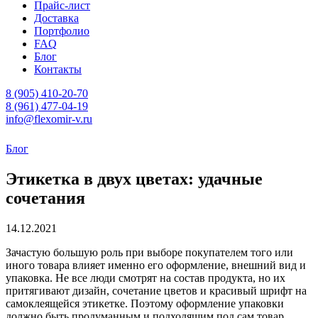
Прайс-лист
Доставка
Портфолио
FAQ
Блог
Контакты
8 (905) 410-20-70
8 (961) 477-04-19
info@flexomir-v.ru
Блог
Этикетка в двух цветах: удачные
сочетания
14.12.2021
Зачастую большую роль при выборе покупателем того или
иного товара влияет именно его оформление, внешний вид и
упаковка. Не все люди смотрят на состав продукта, но их
притягивают дизайн, сочетание цветов и красивый шрифт на
самоклеящейся этикетке. Поэтому оформление упаковки
должно быть продуманным и подходящим под сам товар.