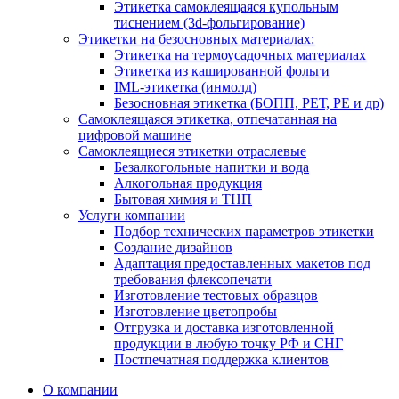
Этикетка самоклеящаяся купольным
тиснением (3d-фольгирование)
Этикетки на безосновных материалах:
Этикетка на термоусадочных материалах
Этикетка из кашированной фольги
IML-этикетка (инмолд)
Безосновная этикетка (БОПП, РЕТ, РЕ и др)
Самоклеящаяся этикетка, отпечатанная на
цифровой машине
Самоклеящиеся этикетки отраслевые
Безалкогольные напитки и вода
Алкогольная продукция
Бытовая химия и ТНП
Услуги компании
Подбор технических параметров этикетки
Создание дизайнов
Адаптация предоставленных макетов под
требования флексопечати
Изготовление тестовых образцов
Изготовление цветопробы
Отгрузка и доставка изготовленной
продукции в любую точку РФ и СНГ
Постпечатная поддержка клиентов
О компании