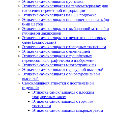
Этикетка самоклеящаяся пустышка
Этикетка самоклеящаяся на термоматериалах для
нанесения переменной информации
Этикетка самоклеящаяся на РЕТ подложке
Этикетка самоклеящаяся полноцветная печать (до
8-ми цветов)
Этикетка самоклеящаяся с выборочной матовой и
глянцевой лакировкой
Этикетка самоклеящаяся с печатью по клеевому
слою (делам/релам)
Этикетка самоклеящаяся с холодным тиснением
Этикетка самоклеящаяся с ламинацией
Этикетка самоклеящаяся с трансферным
переносом голографического изображения
Этикетка самоклеящаяся многостраничная
Этикетка самоклеящаяся с фигурной высечкой
Этикетка самоклеящаяся с многоуровнейвой
высечкой
Самоклеящиеся этикетки с постпечатной
отделкой:
Этикетка самоклеящаяся с плоским
трафаретным лаком
Этикетка самоклеящаяся с горячим
тиснением
Этикетка самоклеящаяся микрокогревом