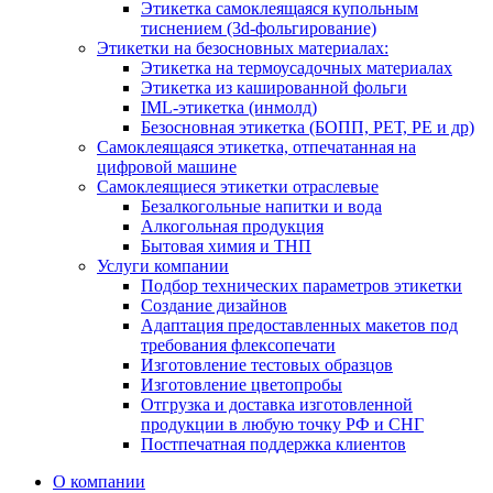
Этикетка самоклеящаяся купольным
тиснением (3d-фольгирование)
Этикетки на безосновных материалах:
Этикетка на термоусадочных материалах
Этикетка из кашированной фольги
IML-этикетка (инмолд)
Безосновная этикетка (БОПП, РЕТ, РЕ и др)
Самоклеящаяся этикетка, отпечатанная на
цифровой машине
Самоклеящиеся этикетки отраслевые
Безалкогольные напитки и вода
Алкогольная продукция
Бытовая химия и ТНП
Услуги компании
Подбор технических параметров этикетки
Создание дизайнов
Адаптация предоставленных макетов под
требования флексопечати
Изготовление тестовых образцов
Изготовление цветопробы
Отгрузка и доставка изготовленной
продукции в любую точку РФ и СНГ
Постпечатная поддержка клиентов
О компании