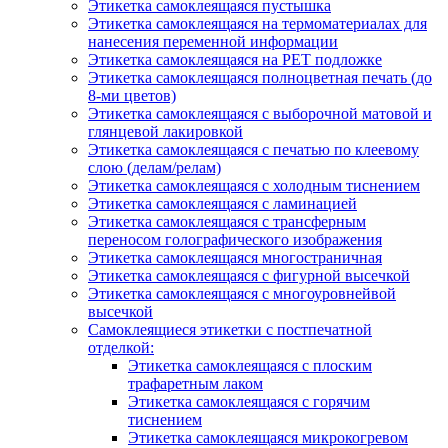
Этикетка самоклеящаяся пустышка
Этикетка самоклеящаяся на термоматериалах для
нанесения переменной информации
Этикетка самоклеящаяся на РЕТ подложке
Этикетка самоклеящаяся полноцветная печать (до
8-ми цветов)
Этикетка самоклеящаяся с выборочной матовой и
глянцевой лакировкой
Этикетка самоклеящаяся с печатью по клеевому
слою (делам/релам)
Этикетка самоклеящаяся с холодным тиснением
Этикетка самоклеящаяся с ламинацией
Этикетка самоклеящаяся с трансферным
переносом голографического изображения
Этикетка самоклеящаяся многостраничная
Этикетка самоклеящаяся с фигурной высечкой
Этикетка самоклеящаяся с многоуровнейвой
высечкой
Самоклеящиеся этикетки с постпечатной
отделкой:
Этикетка самоклеящаяся с плоским
трафаретным лаком
Этикетка самоклеящаяся с горячим
тиснением
Этикетка самоклеящаяся микрокогревом