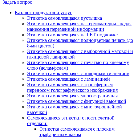
Задать вопрос
Каталог продуктов и услуг
Этикетка самоклеящаяся пустышка
Этикетка самоклеящаяся на термоматериалах для
нанесения переменной информации
Этикетка самоклеящаяся на РЕТ подложке
Этикетка самоклеящаяся полноцветная печать (до
8-ми цветов)
Этикетка самоклеящаяся с выборочной матовой и
глянцевой лакировкой
Этикетка самоклеящаяся с печатью по клеевому
слою (делам/релам)
Этикетка самоклеящаяся с холодным тиснением
Этикетка самоклеящаяся с ламинацией
Этикетка самоклеящаяся с трансферным
переносом голографического изображения
Этикетка самоклеящаяся многостраничная
Этикетка самоклеящаяся с фигурной высечкой
Этикетка самоклеящаяся с многоуровнейвой
высечкой
Самоклеящиеся этикетки с постпечатной
отделкой:
Этикетка самоклеящаяся с плоским
трафаретным лаком