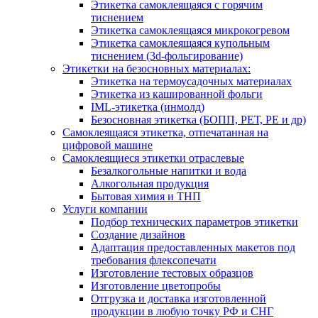
Этикетка самоклеящаяся с горячим
тиснением
Этикетка самоклеящаяся микрокогревом
Этикетка самоклеящаяся купольным
тиснением (3d-фольгирование)
Этикетки на безосновных материалах:
Этикетка на термоусадочных материалах
Этикетка из кашированной фольги
IML-этикетка (инмолд)
Безосновная этикетка (БОПП, РЕТ, РЕ и др)
Самоклеящаяся этикетка, отпечатанная на
цифровой машине
Самоклеящиеся этикетки отраслевые
Безалкогольные напитки и вода
Алкогольная продукция
Бытовая химия и ТНП
Услуги компании
Подбор технических параметров этикетки
Создание дизайнов
Адаптация предоставленных макетов под
требования флексопечати
Изготовление тестовых образцов
Изготовление цветопробы
Отгрузка и доставка изготовленной
продукции в любую точку РФ и СНГ